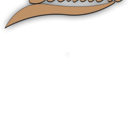
Fabricant d’escaliers depuis 1959
sur mesure près d'Béthune