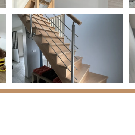
 projet : un escalier inox-bois
près de Montreuil
ontreuil
pour discuter de vos idées. Nous vous accomp
apportant nos conseils.