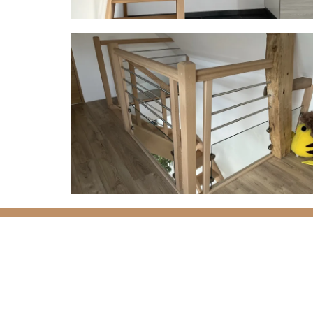
Parlez-nous de votre
Contactez
Delannoy Escaliers
près de M