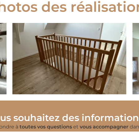
hotos des réalisatio
us souhaitez des information
pondre à
toutes vos questions
et
vous accompagner
dans
 de Saint-Omer
. Contactez-nous dès aujourd’hui pour en 