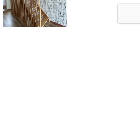
Vous souhaitez des informations
?
Nous sommes à votre disposition pour répondre à
toutes vos questions
et
vous accompagner
dans la
réalisation de votre projet d’escalier sur mesure
près
de Saint-Martin-Boulogne
. Contactez-nous dès
aujourd’hui pour en savoir plus !
Nous contacter
03 21 58 34 08